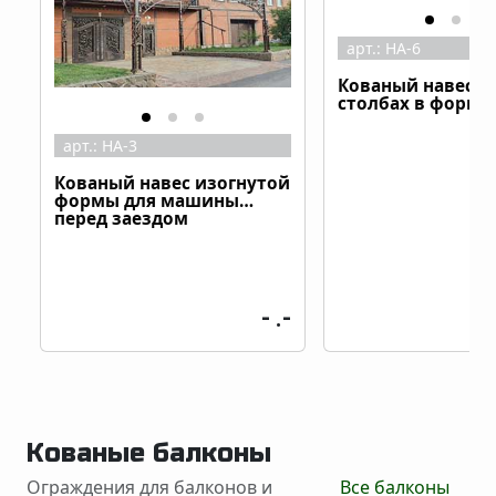
арт.:
НА-6
Кованый навес н
столбах в форме
арт.:
НА-3
Кованый навес изогнутой
формы для машины
перед заездом
- .-
Кованые балконы
Ограждения для балконов и
Все балконы