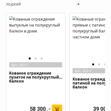
лоджий
→
арт.:
БО-1
арт.:
БО-2
Кованое ограждение
пузатое на полукруглый
Кованое ограждени
балкон
патиной на полук
балкон
58 300 .-
39 000 