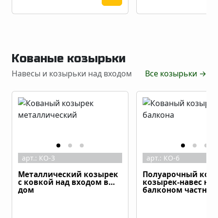
Кованые козырьки
Навесы и козырьки над входом
Все козырьки
→
арт.:
КО-3
арт.:
КО-6
Металлический козырек
Полуарочный ков
с ковкой над входом в
козырек-навес над
дом
балконом частног