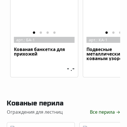
арт.:
БА-1
арт.:
КА-1
Кованая банкетка для
Подвесные
прихожей
металлические к
кованым узором
- .-
Кованые перила
Ограждения для лестниц
Все перила
→