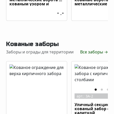
кованым узором и
металлические с
кованой решеткой
решеткой
- .-
Кованые заборы
Заборы и ограды для территории
Все заборы
→
арт.:
ЗА-2
Уличный секцион
кованый забор с
калиткой